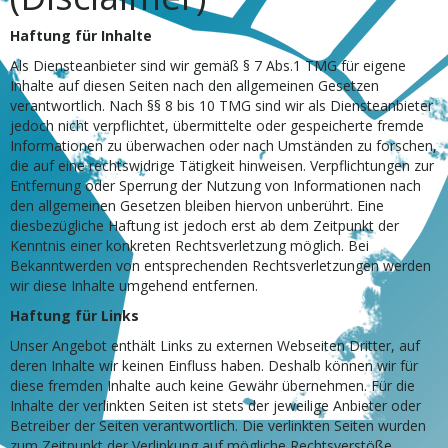
Haftung für Inhalte
Als Diensteanbieter sind wir gemäß § 7 Abs.1 TMG für eigene
Inhalte auf diesen Seiten nach den allgemeinen Gesetzen
verantwortlich. Nach §§ 8 bis 10 TMG sind wir als Diensteanbieter
jedoch nicht verpflichtet, übermittelte oder gespeicherte fremde
Informationen zu überwachen oder nach Umständen zu forschen,
die auf eine rechtswidrige Tätigkeit hinweisen. Verpflichtungen zur
Entfernung oder Sperrung der Nutzung von Informationen nach
den allgemeinen Gesetzen bleiben hiervon unberührt. Eine
diesbezügliche Haftung ist jedoch erst ab dem Zeitpunkt der
Kenntnis einer konkreten Rechtsverletzung möglich. Bei
Bekanntwerden von entsprechenden Rechtsverletzungen werden
wir diese Inhalte umgehend entfernen.
Haftung für Links
Unser Angebot enthält Links zu externen Webseiten Dritter, auf
deren Inhalte wir keinen Einfluss haben. Deshalb können wir für
diese fremden Inhalte auch keine Gewähr übernehmen. Für die
Inhalte der verlinkten Seiten ist stets der jeweilige Anbieter oder
Betreiber der Seiten verantwortlich. Die verlinkten Seiten wurden
zum Zeitpunkt der Verlinkung auf mögliche Rechtsverstöße