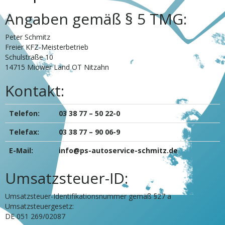
Angaben gemäß § 5 TMG:
Peter Schmitz
Freier KFZ-Meisterbetrieb
Schulstraße 10
14715 Miower Land OT Nitzahn
Kontakt:
Telefon:
03 38 77 – 50 22-0
Telefax:
03 38 77 – 90 06-9
E-Mail:
info@ps-autoservice-schmitz.de
Umsatzsteuer-ID:
Umsatzsteuer-Identifikationsnummer gemäß §27 a
Umsatzsteuergesetz:
DE 051 269/02087