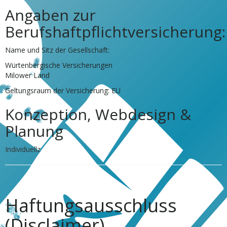
Angaben zur
Berufshaftpflichtversicherung:
Name und Sitz der Gesellschaft:
Würtenbergische Versicherungen
Milower Land
Geltungsraum der Versicherung: EU
Konzeption, Webdesign &
Planung
Individuellz
Haftungsausschluss
(Disclaimer)