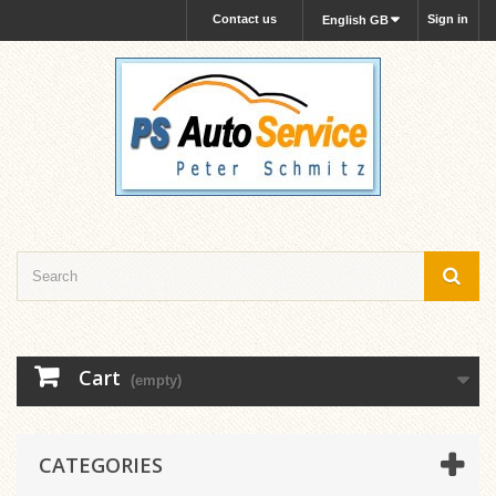
Contact us
Sign in
English GB
Cart
(empty)
CATEGORIES