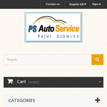
Contact us
Sign in
English GB
Cart
(empty)
CATEGORIES